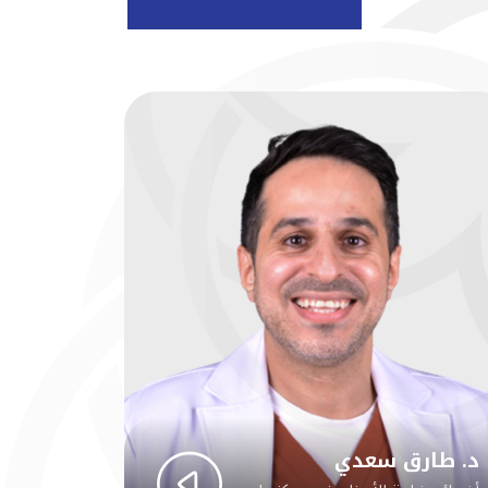
د. طارق سعدي